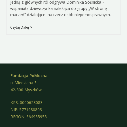
Jedną z głównych ról odgrywa Dominika Sośnicka –
wspaniała dziewczynka należąca do grupy „W stronę
marzeń” działającej na rzecz osób niepełnosprawnych.
Czytaj Dalej
Fundacja PoMocna
ul.Miedziana 3
42-300 Myszków
KRS: 0000628083
NIP: 5771980803
REGON: 364935958